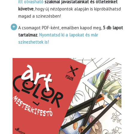
itt olvasható
szakmai javaslatainkat és ötleteinket
követve
, hogy új nézőpontok alapján is kipróbálhatsd
magad a színezésben!
A csomagot PDF-ként, emailben kapod meg,
5 db lapot
tartalmaz
.
Nyomtatsd ki a lapokat és már
színezhettek is!