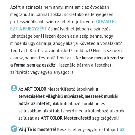
Azért a színezés nem annyi, mint amit az óvodában
megtanultál…annál sokkal sokrétűbb és lényegesen
professzinálisabb szintre lehet eljutni vele.
OLVASD EL
EZT A BEJEGYZÉST
és mélyedj el jobban a színezés
lehetőségeiben! Hiszen éppen az a szép benne, hogy
mindenki úgy csinálja, ahogy akarja. Követed a vonalakat?
Tedd azt! Kifutsz a vonalakból? Tedd azt! Nem is színezni
akarsz, hanem festeni? Tedd azt!
Ne kösse meg a kezed se
a forma, sem az eszköz!
Használd bátran a festéket,
zsírkrétát vagy egyéb anyagot is.
Az
ART COLOR
MesterKifestő lapoknak
a
tervezéséhez világhírű művészek, mesterek munkái
adták az ihletet,
akik különböző korokban és
stílusokban alkottak. Ismerd meg a különböző alkotók
stílusát az
ART COLOR Mesterkifestő
segítségével!
Válj Te is mesterré!
Készíts el egy-egy kifestőlapot
az