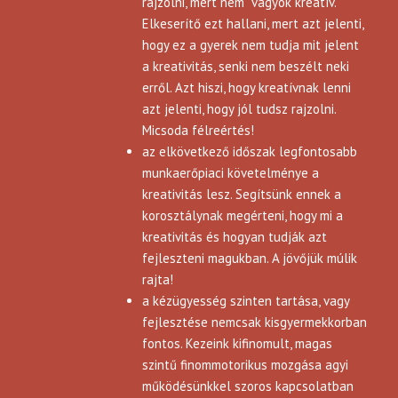
rajzolni, mert nem vagyok kreatív.
Elkeserítő ezt hallani, mert azt jelenti,
hogy ez a gyerek nem tudja mit jelent
a kreativitás, senki nem beszélt neki
erről. Azt hiszi, hogy kreatívnak lenni
azt jelenti, hogy jól tudsz rajzolni.
Micsoda félreértés!
az elkövetkező időszak legfontosabb
munkaerőpiaci követelménye a
kreativitás lesz. Segítsünk ennek a
korosztálynak megérteni, hogy mi a
kreativitás és hogyan tudják azt
fejleszteni magukban. A jövőjük múlik
rajta!
a kézügyesség szinten tartása, vagy
fejlesztése nemcsak kisgyermekkorban
fontos. Kezeink kifinomult, magas
szintű finommotorikus mozgása agyi
működésünkkel szoros kapcsolatban