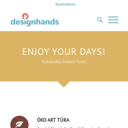
Bejelentkezés
ENJOY YOUR DAYS!
Szezonális kreatív füzet
ÖKO ART TÚRA