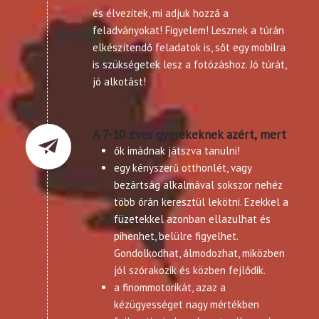
és élvezitek, mi adjuk hozzá a
feladványokat! Figyelem! Lesznek a túrán
elkészítendő feladatok is, sőt egy mobilra
is szükségetek lesz a fotózáshoz. Jó túrát,
jó alkotást!
A 7-10 éves gyerekeknek azért, mert
ők imádnak játszva tanulni!
egy kényszerű otthonlét, vagy
bezártság alkalmával sokszor nehéz
több órán keresztül lekötni. Ezekkel a
füzetekkel azonban ellazulhat és
pihenhet, belülre figyelhet.
Gondolkodhat, álmodozhat, miközben
jól szórakozik és közben fejlődik.
a finommotorikát, azaz a
kézügyességet nagy mértékben