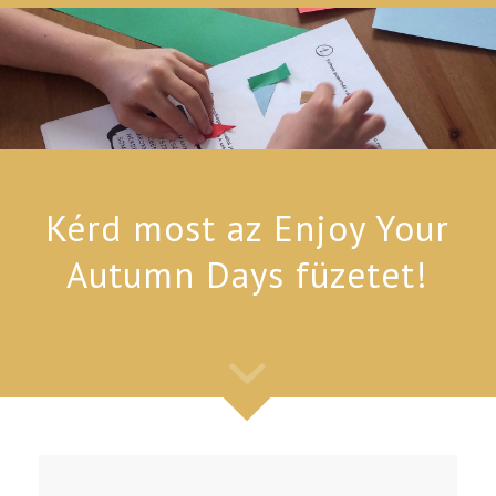
Kérd most az Enjoy Your
Autumn Days füzetet!