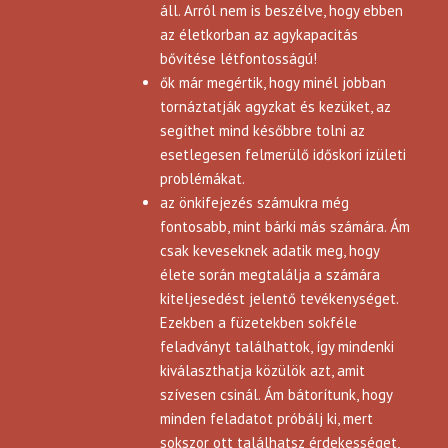
áll. Arról nem is beszélve, hogy ebben
az életkorban az agykapacitás
bővítése létfontosságú!
ők már megértik, hogy minél jobban
tornáztatják agyzkat és kezüket, az
segíthet mind későbbre tolni az
esetlegesen felmerülő időskori izületi
problémákat.
az önkifejezés számukra még
fontosabb, mint bárki más számára. Ám
csak keveseknek adatik meg, hogy
élete során megtalálja a számára
kiteljesedést jelentő tevékenységet.
Ezekben a füzetekben sokféle
feladványt találhattok, így mindenki
kiválaszthatja közülök azt, amit
szívesen csinál. Ám bátorítunk, hogy
minden feladatot próbálj ki, mert
sokszor ott találhatsz érdekességet,