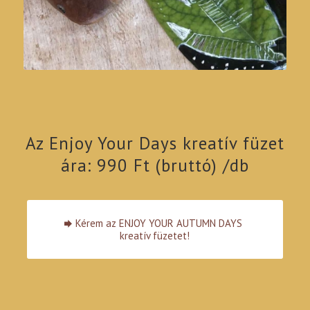
Az Enjoy Your Days kreatív füzet
ára: 990 Ft (bruttó) /db
Kérem az ENJOY YOUR AUTUMN DAYS
kreatív füzetet!