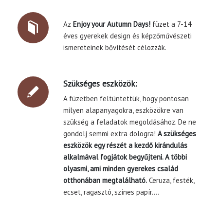
Az
Enjoy your Autumn Days!
füzet a 7-14
éves gyerekek design és képzőművészeti
ismereteinek bővítését célozzák.
Szükséges eszközök:
A füzetben feltüntettük, hogy pontosan
milyen alapanyagokra, eszközökre van
szükség a feladatok megoldásához. De ne
gondolj semmi extra dologra!
A szükséges
eszközök egy részét a kezdő kirándulás
alkalmával fogjátok begyűjteni. A többi
olyasmi, ami minden gyerekes család
otthonában megtalálható.
Ceruza, festék,
ecset, ragasztó, színes papír….