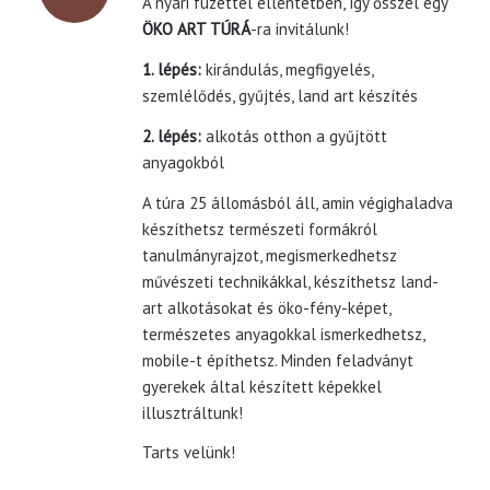
A nyári füzettel ellentétben, így ősszel egy
ÖKO ART TÚRÁ
-ra invitálunk!
1. lépés:
kirándulás, megfigyelés,
szemlélődés, gyűjtés, land art készítés
2. lépés:
alkotás otthon a gyűjtött
anyagokból
A túra 25 állomásból áll, amin végighaladva
készíthetsz természeti formákról
tanulmányrajzot, megismerkedhetsz
művészeti technikákkal, készíthetsz land-
art alkotásokat és öko-fény-képet,
természetes anyagokkal ismerkedhetsz,
mobile-t építhetsz. Minden feladványt
gyerekek által készített képekkel
illusztráltunk!
Tarts velünk!