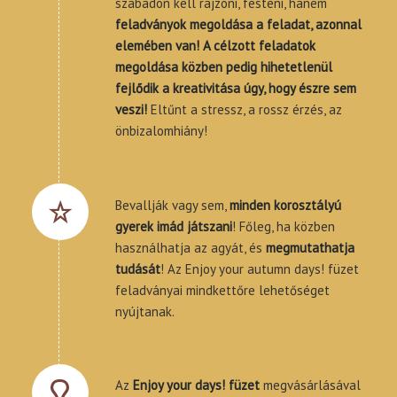
szabadon kell rajzoni, festeni, hanem
feladványok megoldása a feladat, azonnal
elemében van! A célzott feladatok
megoldása közben pedig hihetetlenül
fejlődik a kreativitása úgy, hogy észre sem
veszi!
Eltűnt a stressz, a rossz érzés, az
önbizalomhiány!
Bevallják vagy sem,
minden korosztályú
gyerek imád játszani
! Főleg, ha közben
használhatja az agyát, és
megmutathatja
tudását
! Az Enjoy your autumn days! füzet
feladványai mindkettőre lehetőséget
nyújtanak.
Az
Enjoy your days! füzet
megvásárlásával