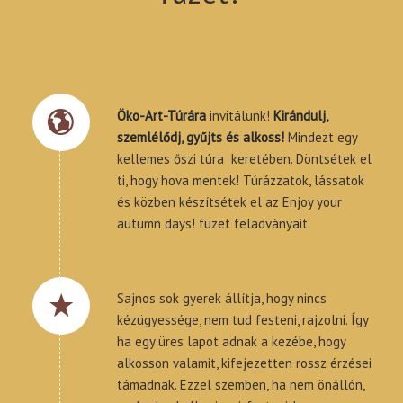
Öko-Art-Túrára
invitálunk!
Kirándulj,
szemlélődj, gyűjts és alkoss!
Mindezt egy
kellemes őszi túra keretében. Döntsétek el
ti, hogy hova mentek! Túrázzatok, lássatok
és közben készítsétek el az Enjoy your
autumn days! füzet feladványait.
Sajnos sok gyerek állítja, hogy nincs
kézügyessége, nem tud festeni, rajzolni. Így
ha egy üres lapot adnak a kezébe, hogy
alkosson valamit, kifejezetten rossz érzései
támadnak. Ezzel szemben, ha nem önállón,