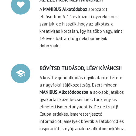
A
MANIBUS Alkotódoboz
sorozatot
elsősorban 6-14 év közötti gyerekeknek
szánjuk, de hisszük, hogy az alkotás, a
kreativitás kortalan. Így ha több vagy, mint
14 éves bátran fogj neki bármelyik
doboznak!
BŐVÍTSD TUDÁSOD, LÉGY KÍVÁNCSI!
A kreatív gondolkodás egyik alapfeltétele
a nagyfokú tájékozottság. Ezért minden
MANIBUS Alkotódobozba
a sok-sok játékos
gyakorlat közé becsempésztünk egy kis
elméleti ismeretanyagot is. De ne izgulj!
Csupa érdekes, ismeretterjesztő
információt, amelyek bővítik a látóköröd és
inspirációt is nyújtanak az alkotómunkához.