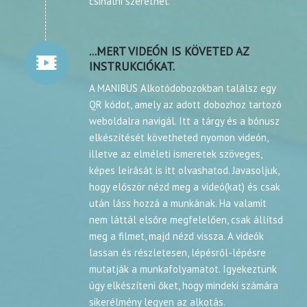
csinálni szeretnél.
...MERT VIDEÓN IS KÖVETED AZ
INSTRUKCIÓKAT.
A MANIBUS Alkotódobozokban találsz egy
QR kódot, amely az adott dobozhoz tartozó
weboldalra navigál. Itt a tárgy és a bónusz
elkészítését követheted nyomon videón,
illetve az elméleti ismeretek szöveges,
képes leírását is itt olvashatod. Javasoljuk,
hogy először nézd meg a videó(kat) és csak
után láss hozzá a munkának. Ha valamit
nem láttál elsőre megfelelően, csak állítsd
meg a filmet, majd nézd vissza. A videók
lassan és részletesen, lépésről-lépésre
mutatják a munkafolyamatot. Igyekeztünk
úgy elkészíteni őket, hogy mindeki számára
sikerélmény legyen az alkotás.