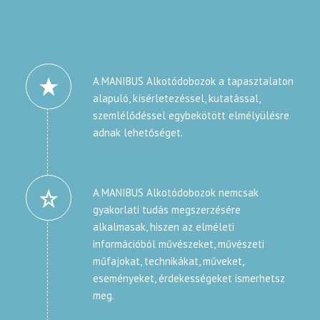
A MANIBUS Alkotódobozok a tapasztalaton
alapuló, kísérletezéssel, kutatással,
szemlélődéssel egybekötött elmélyülésre
adnak lehetőséget.
A MANIBUS Alkotódobozok nemcsak
gyakorlati tudás megszerzésére
alkalmasak, hiszen az elméleti
információból művészeket, művészeti
műfajokat, technikákat, műveket,
eseményeket, érdekességeket ismerhetsz
meg.