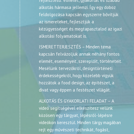
fejlesztésű: elmélet, gyakorlat és szabad
alkotás hármasa jellemzi. Így egy doboz
feldolgozása kapcsán egyszerre bővítjük
az ismereteket, fejlesztjük a
kézügyességet és megtapasztalod az igazi
alkotási folyamatokat is.
ISMERETTERJESZTÉS – Minden téma
kapcsán felvázoljuk annak néhány fontos
elemét, eseményeit, szereplőit, történeteit.
Mesélünk tervezőkről, designtörténeti
érdekességekről, hogy közelebb vigyük
hozzátok a food design, az építészet, a
divat vagy éppen a festészet világát.
ALKOTÁS ÉS GYAKORLATI FELADAT – A
videó segítségével elkészítesz velünk
közösen egy tárgyat, lépésről-lépésre
videókon keresztül. Minden tárgy magában
rejt egy művészeti technikát, fogást,