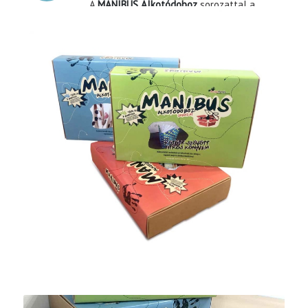
A
MANIBUS Alkotódoboz
sorozattal a
design és a képzőművészet területén
kalandozhatsz. Food design, divat,
építészet, grafika, festészet, báb, ékszer!