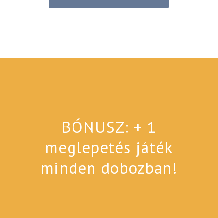
BÓNUSZ: + 1
meglepetés játék
minden dobozban!