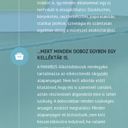
trükköt is, így minden alkalommal egy új
technikát is elsajátíthatsz. Dúckészítés,
könyvkötés, raszterkészítés, papíralakítás,
statikai játékok, színmágia és számtalan
izgalmas dolog a művészet eszköztárából.
...MERT MINDEN DOBOZ EGYBEN EGY
KELLÉKTÁR IS.
A MANIBUS Alkotódobozok mindegyike
tartalmazza az elkészítendő tárgy(ak)
alapanyagait. Nem kell alkotás előtt
kitalálnod, hogy mit is szeretnél csinálni,
aztán részletesen átgondolni mire is lehet
szükség. A dobozokban minden szükséges
anyagot, eszközt megtalálsz. Minden
alapanyagot mi biztosítunk, nem kell
beszerzőkörútra indulnod, ha valamit