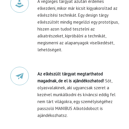
A végleges tárgyat azután érdemes
elkezdeni, mikor már kicsit kigyakoroltad az
elkészítési technikát. Egy design tárgy
elkészültét mindig megelőzi egy prototípus,
hiszen azon tudod tesztelni az
alkatrészeket, kipróbálni a technikát,
megismerni az alapanyagok viselkedését,
lehetőségeit.
Az elkészült tárgyat megtarthatod
magadnak, de el is ajándékozhatod!
Sőt,
olyasvalakinek, aki ugyancsak
szeret a
kezével munkálkodni és kíváncsi eddig fel
nem tárt világokra, egy személyiségéhez
passzoló MANIBUS Alkotódobozt is
ajándékozhatsz.