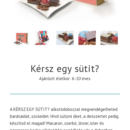
Kérsz egy sütit?
Ajánlott életkor: 6-10 éves
A KÉRSZ EGY SÜTIT? alkotódobozzal megvendégelheted
barátaidat, szüleidet. Hívd sütizni őket, a desszertet pedig
készítsd el magad! Macaron, zserbó, linzer, isler és