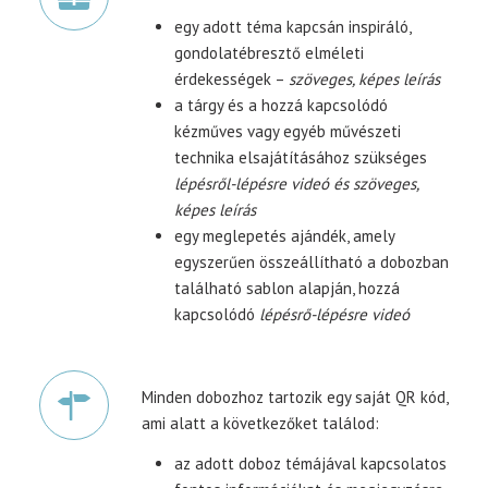
egy adott téma kapcsán inspiráló,
gondolatébresztő elméleti
érdekességek –
szöveges, képes leírás
a tárgy és a hozzá kapcsolódó
kézműves vagy egyéb művészeti
technika elsajátításához szükséges
lépésről-lépésre videó és szöveges,
képes leírás
egy meglepetés ajándék, amely
egyszerűen összeállítható a dobozban
található sablon alapján, hozzá
kapcsolódó
lépésrő-lépésre videó
Minden dobozhoz tartozik egy saját QR kód,
ami alatt a következőket találod:
az adott doboz témájával kapcsolatos