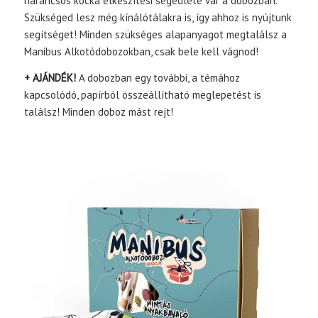
narancsos kocka elkészítési segédlete vár a dobozban.
Szükséged lesz még kínálótálakra is, így ahhoz is nyújtunk
segítséget! Minden szükséges alapanyagot megtalálsz a
Manibus Alkotódobozokban, csak bele kell vágnod!
+ AJÁNDÉK!
A dobozban egy további, a témához
kapcsolódó, papírból összeállítható meglepetést is
találsz! Minden doboz mást rejt!