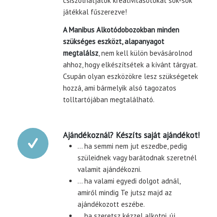
csiszolhatjátok kreativitásotokat sok-sok
játékkal fűszerezve!
A Manibus Alkotódobozokban minden
szükséges eszközt, alapanyagot
megtalálsz
, nem kell külön bevásárolnod
ahhoz, hogy elkészítsétek a kívánt tárgyat.
Csupán olyan eszközökre lesz szükségetek
hozzá, ami bármelyik alsó tagozatos
tolltartójában megtalálható.
Ajándékoznál? Készíts saját ajándékot!
… ha semmi nem jut eszedbe, pedig
szüleidnek vagy barátodnak szeretnél
valamit ajándékozni.
… ha valami egyedi dolgot adnál,
amiről mindig Te jutsz majd az
ajándékozott eszébe.
… ha szeretsz kézzel alkotni, új