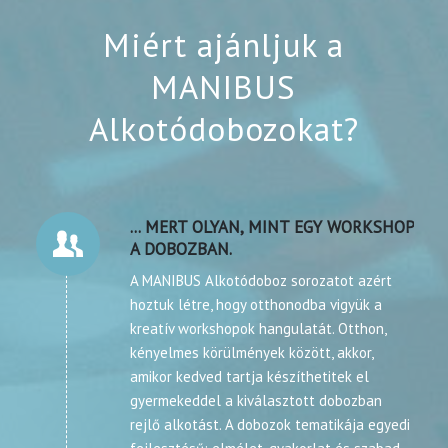
Miért ajánljuk a
MANIBUS
Alkotódobozokat?
... MERT OLYAN, MINT EGY WORKSHOP
A DOBOZBAN.
A MANIBUS Alkotódoboz sorozatot azért
hoztuk létre, hogy otthonodba vigyük a
kreatív workshopok hangulatát. Otthon,
kényelmes körülmények között, akkor,
amikor kedved tartja készíthetitek el
gyermekeddel a kiválasztott dobozban
rejlő alkotást. A dobozok tematikája egyedi