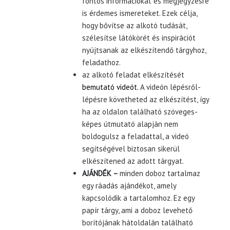
fontos információkat és megjegyzésre
is érdemes ismereteket. Ezek célja,
hogy bővítse az alkotó tudását,
szélesítse látókörét és inspirációt
nyújtsanak az elkészítendő tárgyhoz,
feladathoz.
az alkotó feladat elkészítését
bemutató videót.
A videón lépésről-
lépésre követheted az elkészítést, így
ha az oldalon található szöveges-
képes útmutató alapján nem
boldogulsz a feladattal, a videó
segítségével biztosan sikerül
elkészítened az adott tárgyat.
AJÁNDÉK –
minden doboz tartalmaz
egy ráadás ajándékot, amely
kapcsolódik a tartalomhoz. Ez egy
papír tárgy, ami a doboz levehető
borítójának hátoldalán található