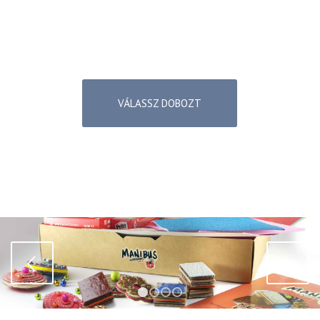
VÁLASSZ DOBOZT
Következő
1
2
3
4