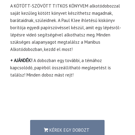
A KÖTÖTT-SZÖVÖTT TITKOS KÖNYVEM alkotódobozzal
saját kezűleg kötött könyvet készíthetsz magadnak,
barátaidnak, szüleidnek. A Paul Klee ihletésű kiskönyv
borítója egyedi papírszövéssel készül, amit egy lépésről-
lépésre videó segítségével alkothatsz meg. Minden
szükséges alapanyagot megtalálsz a Manibus
Alkotódobozban, kezdd el most!
+ AJÁNDÉK!
A dobozban egy további, a témához
kapcsolódó, papírból összeállítható meglepetést is
találsz! Minden doboz mást rejt!
KÉREK EGY DOBOZT