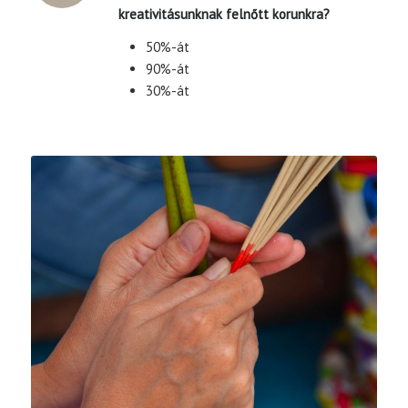
kreativitásunknak felnőtt korunkra?
50%-át
90%-át
30%-át