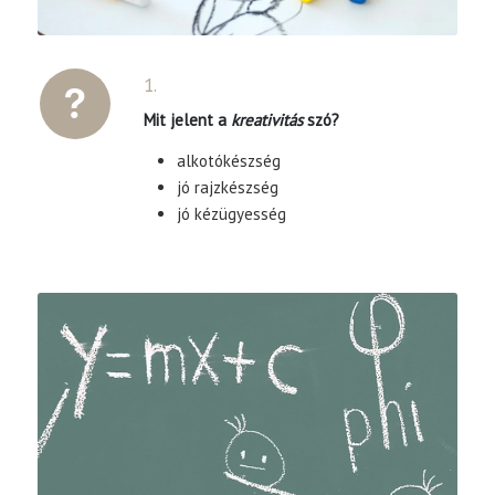
1.
Mit jelent a
kreativitás
szó?
alkotókészség
jó rajzkészség
jó kézügyesség