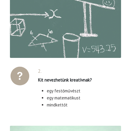
2.
Kit nevezhetünk kreatívnak?
egy festőművészt
egy matematikust
mindkettőt